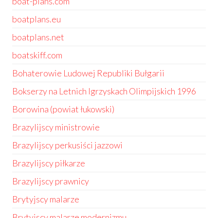
boat-plans.com
boatplans.eu
boatplans.net
boatskiff.com
Bohaterowie Ludowej Republiki Bułgarii
Bokserzy na Letnich Igrzyskach Olimpijskich 1996
Borowina (powiat łukowski)
Brazylijscy ministrowie
Brazylijscy perkusiści jazzowi
Brazylijscy piłkarze
Brazylijscy prawnicy
Brytyjscy malarze
Brytyjscy malarze modernizmu