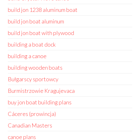
build jon 1238 aluminum boat
build jon boat aluminum
build jon boat with plywood
building a boat dock
building a canoe
building wooden boats
Bułgarscy sportowcy
Burmistrzowie Kragujevaca
buy jon boat building plans
Cáceres (prowincja)
Canadian Masters
canoe plans