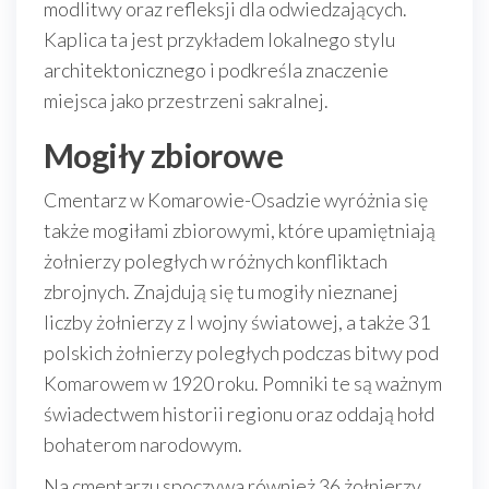
modlitwy oraz refleksji dla odwiedzających.
Kaplica ta jest przykładem lokalnego stylu
architektonicznego i podkreśla znaczenie
miejsca jako przestrzeni sakralnej.
Mogiły zbiorowe
Cmentarz w Komarowie-Osadzie wyróżnia się
także mogiłami zbiorowymi, które upamiętniają
żołnierzy poległych w różnych konfliktach
zbrojnych. Znajdują się tu mogiły nieznanej
liczby żołnierzy z I wojny światowej, a także 31
polskich żołnierzy poległych podczas bitwy pod
Komarowem w 1920 roku. Pomniki te są ważnym
świadectwem historii regionu oraz oddają hołd
bohaterom narodowym.
Na cmentarzu spoczywa również 36 żołnierzy