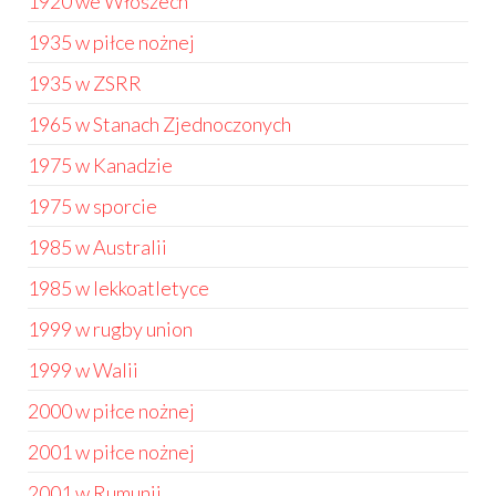
1920 we Włoszech
1935 w piłce nożnej
1935 w ZSRR
1965 w Stanach Zjednoczonych
1975 w Kanadzie
1975 w sporcie
1985 w Australii
1985 w lekkoatletyce
1999 w rugby union
1999 w Walii
2000 w piłce nożnej
2001 w piłce nożnej
2001 w Rumunii