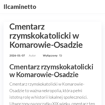
Przejdź
Ilcaminetto
do
treści
Cmentarz
rzymskokatolicki w
Komarowie-Osadzie
2026-01-07
Autor
Wyłączony
Cmentarz rzymskokatolicki
w Komarowie-Osadzie
Cmentarz rzymskokatolicki w Komarowie-
Osadzie to ważna nekropolia, która pełni
istotną rolę w historii lokalnej społeczności.
Utworzony na początku XIX wieku, cmentarz ten