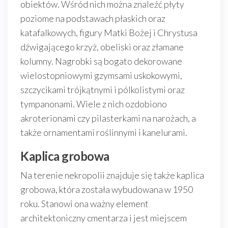
obiektów. Wśród nich można znaleźć płyty
poziome na podstawach płaskich oraz
katafalkowych, figury Matki Bożej i Chrystusa
dźwigającego krzyż, obeliski oraz złamane
kolumny. Nagrobki są bogato dekorowane
wielostopniowymi gzymsami uskokowymi,
szczycikami trójkątnymi i pólkolistymi oraz
tympanonami. Wiele z nich ozdobiono
akroterionami czy pilasterkami na narożach, a
także ornamentami roślinnymi i kanelurami.
Kaplica grobowa
Na terenie nekropolii znajduje się także kaplica
grobowa, która została wybudowana w 1950
roku. Stanowi ona ważny element
architektoniczny cmentarza i jest miejscem