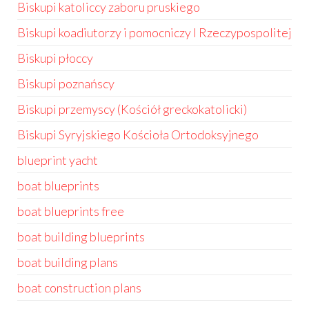
Biskupi katoliccy zaboru pruskiego
Biskupi koadiutorzy i pomocniczy I Rzeczypospolitej
Biskupi płoccy
Biskupi poznańscy
Biskupi przemyscy (Kościół greckokatolicki)
Biskupi Syryjskiego Kościoła Ortodoksyjnego
blueprint yacht
boat blueprints
boat blueprints free
boat building blueprints
boat building plans
boat construction plans