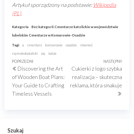
Artykuł sporządzony na podstawie:
Wikipedia
(PL)
.
Kategoria
Bez kategorii
Cmentarze katolickie w województwie
lubelskim
Cmentarze w Komarowie-Osadzie
Tagi
a
cmentarz
komarowie
osadzie
również
rzymskokatolicki
się
także
Nawigacja
Poprzedni
POPRZEDNI
NASTĘPNY
Nast
Discovering the Art
Cukierki z logo szybka
wpisu
wpis
wpis
of Wooden Boat Plans:
realizacja – skuteczna
Your Guide to Crafting
reklama, która smakuje
Timeless Vessels
Szukaj