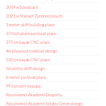
2019 w Szwajcarii
2021 w Stanach Zjednoczonych
3 meter skiff building plans
33 foot aluminum boat plans
375 cm kayak CNC plans
4m plywood rowboat design
530 cm kayak CNC plans
5m utility skiff design
6 meter jon boat plans
99 ćwiczeń na pupę
Absolwenci Akademii Eksportu
Absolwenci Akademii Sztabu Generalnego