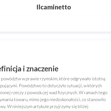
Ilcaminetto
finicja i znaczenie
ch powództw w prawie rzymskim, które odgrywało istotną
upującymi. Powództwo to dotyczyło sytuacji, w których
pionej rzeczy z powodu jej wad fizycznych. W ramach tego
ymania towaru, mimo jego niedoskonałości, co stanowiło
y. W niniejszym artykule przyjrzymy się bliżej