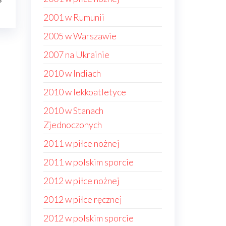
2001 w Rumunii
2005 w Warszawie
2007 na Ukrainie
2010 w Indiach
2010 w lekkoatletyce
2010 w Stanach
Zjednoczonych
2011 w piłce nożnej
2011 w polskim sporcie
2012 w piłce nożnej
2012 w piłce ręcznej
2012 w polskim sporcie