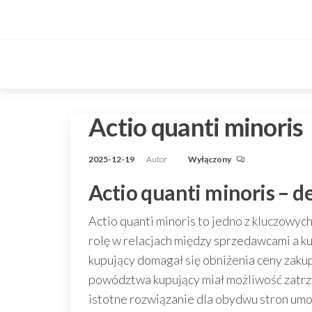
Przejdź
do
treści
Actio quanti minoris
2025-12-19
Autor
Wyłączony
Actio quanti minoris – de
Actio quanti minoris to jedno z kluczowy
rolę w relacjach między sprzedawcami a k
kupujący domagał się obniżenia ceny zaku
powództwa kupujący miał możliwość zatrz
istotne rozwiązanie dla obydwu stron umow