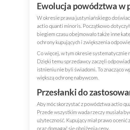
Ewolucja powództwa w p
W okresie prawa justyniańskiego doświa
actio quanti minoris. Początkowo dotyczył
biegiem czasu obejmowało także inne kate
ochrony kupujących i zwiększenia odpowi
Co więcej, w tym okresie systematycznie 
Dzięki temu sprzedawcy zaczęli odpowiadać
istnieniu nie byli świadomi. To znacząco 
większą ochronę nabywcom.
Przesłanki do zastosowan
Aby móc skorzystać z powództwa actio quan
Przede wszystkim wada rzeczy musiała być
użyteczność. Kupujący miał prawo ocenić 
oraz domagać się obniżenia ceny.