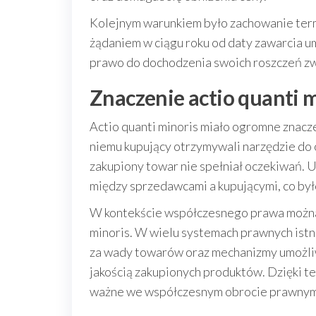
Kolejnym warunkiem było zachowanie termi
żądaniem w ciągu roku od daty zawarcia umo
prawo do dochodzenia swoich roszczeń zw
Znaczenie actio quanti 
Actio quanti minoris miało ogromne znacz
niemu kupujący otrzymywali narzędzie do 
zakupiony towar nie spełniał oczekiwań. 
między sprzedawcami a kupującymi, co było
W kontekście współczesnego prawa można 
minoris. W wielu systemach prawnych ist
za wady towarów oraz mechanizmy umożli
jakością zakupionych produktów. Dzięki t
ważne we współczesnym obrocie prawnym