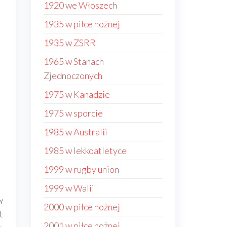
1920 we Włoszech
1935 w piłce nożnej
1935 w ZSRR
1965 w Stanach
Zjednoczonych
1975 w Kanadzie
1975 w sporcie
1985 w Australii
1985 w lekkoatletyce
1999 w rugby union
1999 w Walii
Y
Następny
2000 w piłce nożnej
t
wpis
2001 w piłce nożnej