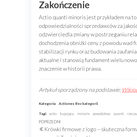
Zakończenie
Actio quanti minoris jest przykładem na t
odpowiedzialności sprzedawców za jakość
odzwierciedla zmiany w postrzeganiu rel
dochodzenia obniżki ceny z powodu wad f
stabilizacji rynku oraz budowania zaufani
aktualne i stanowią fundament wielu nowo
znaczenie w historii prawa.
Artykuł sporządzony na podstawie:
Wikipe
Kategoria
Actiones
Bez kategorii
Tagi
actio
kupujący
minoris
powództwa
quanti
rzeczy
Nawigacja
Poprzedni
POPRZEDNI
Krówki firmowe z logo – skuteczna form
wpisu
wpis