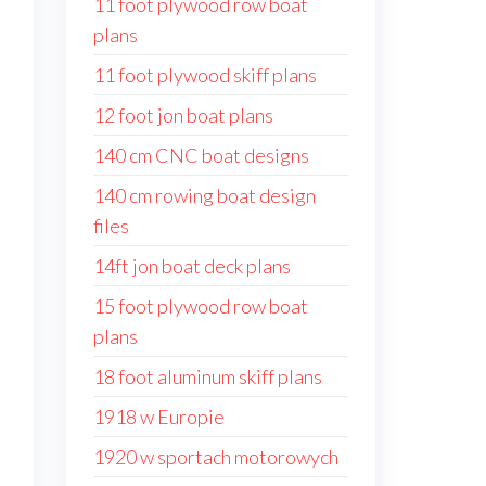
11 foot plywood row boat
plans
11 foot plywood skiff plans
12 foot jon boat plans
140 cm CNC boat designs
140 cm rowing boat design
files
14ft jon boat deck plans
15 foot plywood row boat
plans
18 foot aluminum skiff plans
1918 w Europie
1920 w sportach motorowych