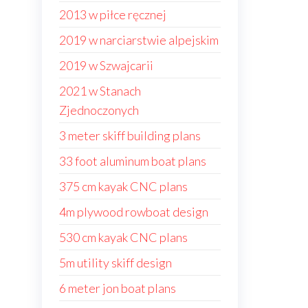
2013 w piłce ręcznej
2019 w narciarstwie alpejskim
2019 w Szwajcarii
2021 w Stanach
Zjednoczonych
3 meter skiff building plans
33 foot aluminum boat plans
375 cm kayak CNC plans
4m plywood rowboat design
530 cm kayak CNC plans
5m utility skiff design
6 meter jon boat plans