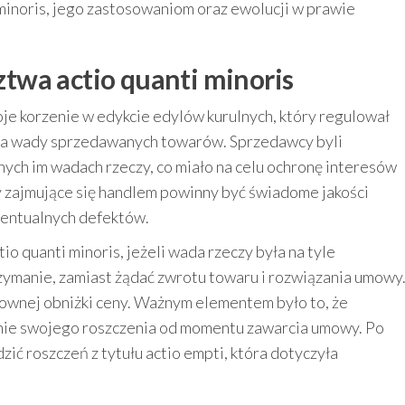
inoris, jego zastosowaniom oraz ewolucji w prawie
twa actio quanti minoris
je korzenie w edykcie edylów kurulnych, który regulował
a wady sprzedawanych towarów. Sprzedawcy byli
ych im wadach rzeczy, co miało na celu ochronę interesów
zajmujące się handlem powinny być świadome jakości
entualnych defektów.
o quanti minoris, jeżeli wada rzeczy była na tyle
trzymanie, zamiast żądać zwrotu towaru i rozwiązania umowy
ownej obniżki ceny. Ważnym elementem było to, że
zenie swojego roszczenia od momentu zawarcia umowy. Po
ić roszczeń z tytułu actio empti, która dotyczyła