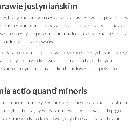
rawie justyniańskim
dczyliśmy znacznego rozszerzenia zastosowania powództw
o ono jedynie sprzedaży zwierząt i niewolników, jednak z
gorie rzeczy. To poszerzenie miało kluczowe znaczenie dla
edzialności sprzedawców.
rozwijano również przepisy dotyczące ukrytych wad rzeczy.
 nie tylko za wady jawne, ale także za te, o których
wpłynęło na dynamikę transakcji handlowych i zapewniło
ia actio quanti minoris
ti minoris, musiały zostać spełnione określone przesłanki
 na tyle istotna, by wpływać na wartość towaru lub jego
znaczenie wady i zdecydować, czy chce zatrzymać towar