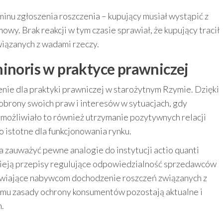
nu zgłoszenia roszczenia – kupujący musiał wystąpić z
wy. Brak reakcji w tym czasie sprawiał, że kupujący tracił
iązanych z wadami rzeczy.
minoris w praktyce prawniczej
enie dla praktyki prawniczej w starożytnym Rzymie. Dzięki
obrony swoich praw i interesów w sytuacjach, gdy
Umożliwiało to również utrzymanie pozytywnych relacji
 istotne dla funkcjonowania rynku.
zauważyć pewne analogie do instytucji actio quanti
nieją przepisy regulujące odpowiedzialność sprzedawców
wiające nabywcom dochodzenie roszczeń związanych z
emu zasady ochrony konsumentów pozostają aktualne i
.