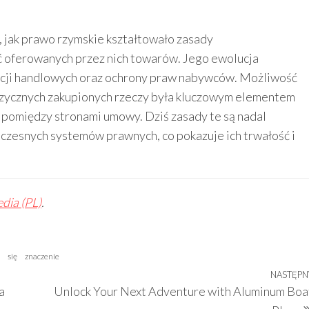
o, jak prawo rzymskie kształtowało zasady
 oferowanych przez nich towarów. Jego ewolucja
acji handlowych oraz ochrony praw nabywców. Możliwość
izycznych zakupionych rzeczy była kluczowym elementem
a pomiędzy stronami umowy. Dziś zasady te są nadal
czesnych systemów prawnych, co pokazuje ich trwałość i
dia (PL)
.
się
znaczenie
NASTĘPN
a
Unlock Your Next Adventure with Aluminum Boa