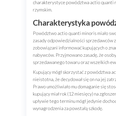
charakterystyce powództwa actio quanti m
rzymskim.
Charakterystyka powódz
Powództwo actio quanti minoris miało swo
zasady odpowiedzialności sprzedawców z
zobowiązani informować kupujących o znan
nabywców. Przyjmowano zasadę, że osoby 
sprzedawanego towaru oraz wszelkich ew
Kupujący mógł skorzystać z powództwa acti
nieistotna, że decydował się on na jej za
Prawo umożliwiało mu domaganie się stos
kupujący miał rok (12 miesięcy) na zgłos
upływie tego terminu mógł jedynie dochodz
wynagrodzenia za powstałą szkodę.