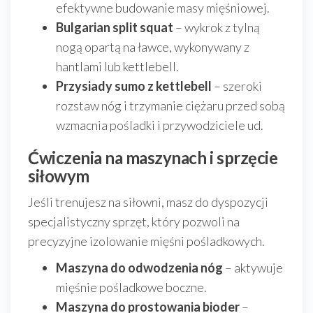
efektywne budowanie masy mięśniowej.
Bulgarian split squat
– wykrok z tylną
nogą opartą na ławce, wykonywany z
hantlami lub kettlebell.
Przysiady sumo z kettlebell
– szeroki
rozstaw nóg i trzymanie ciężaru przed sobą
wzmacnia pośladki i przywodziciele ud.
Ćwiczenia na maszynach i sprzęcie
siłowym
Jeśli trenujesz na siłowni, masz do dyspozycji
specjalistyczny sprzęt, który pozwoli na
precyzyjne izolowanie mięśni pośladkowych.
Maszyna do odwodzenia nóg
– aktywuje
mięśnie pośladkowe boczne.
Maszyna do prostowania bioder
–